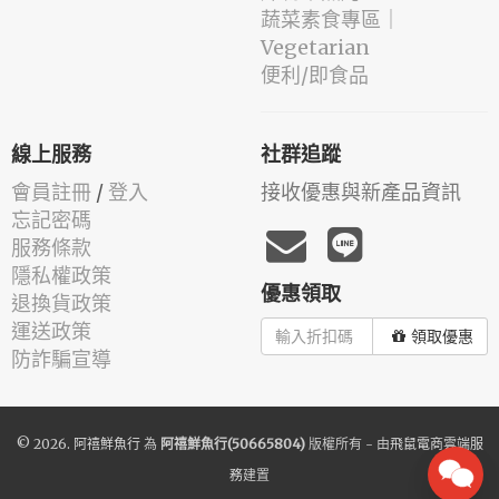
蔬菜素食專區｜
Vegetarian
便利/即食品
線上服務
社群追蹤
會員註冊
/
登入
接收優惠與新產品資訊
忘記密碼
服務條款
隱私權政策
優惠領取
退換貨政策
運送政策
領取優惠
防詐騙宣導
© 2026.
阿禧鮮魚行
為
阿禧鮮魚行(50665804)
版權所有 - 由
飛鼠電商雲端服
務
建置