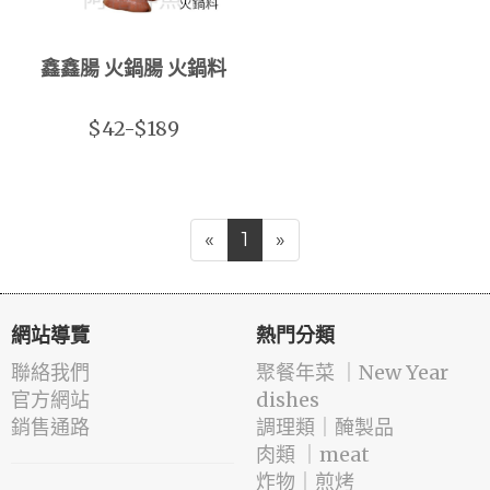
鑫鑫腸 火鍋腸 火鍋料
$42-$189
«
1
»
網站導覽
熱門分類
聯絡我們
️聚餐年菜 ｜New Year
官方網站
dishes
銷售通路
️調理類｜醃製品
肉類 ｜meat
️炸物｜煎烤