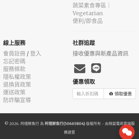
蔬菜素食專區｜
Vegetarian
便利/即食品
線上服務
社群追蹤
會員註冊
/
登入
接收優惠與新產品資訊
忘記密碼
服務條款
隱私權政策
優惠領取
退換貨政策
運送政策
領取優惠
防詐騙宣導
© 2026.
阿禧鮮魚行
為
阿禧鮮魚行(50665804)
版權所有 - 由
飛鼠電商雲端服
務
建置