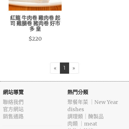
紅龍 牛肉卷 雞肉卷 起
司 雞腿卷 豬肉卷 好市
多 皇
$220
«
1
»
網站導覽
熱門分類
聯絡我們
️聚餐年菜 ｜New Year
官方網站
dishes
銷售通路
️調理類｜醃製品
肉類 ｜meat