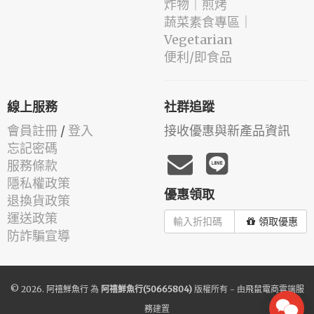
️炸物｜煎烤
蔬菜素食專區｜
Vegetarian
便利/即食品
線上服務
社群追蹤
會員註冊
/
登入
接收優惠與新產品資訊
忘記密碼
服務條款
隱私權政策
優惠領取
退換貨政策
運送政策
領取優惠
防詐騙宣導
© 2026.
阿禧鮮魚行
為
阿禧鮮魚行(50665804)
版權所有 - 由
飛鼠電商雲端服
務
建置