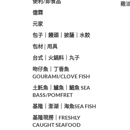
便利/即食品
雞油
億霖
元家
️包子｜饅頭｜披薩｜水餃
包材│用具
️台式｜火鍋料｜丸子
️吻仔魚｜丁香魚
GOURAMI/CLOVE FISH
️土魠魚｜鱸魚｜鯧魚 SEA ​​
BASS/POMFRET
️基隆｜澎湖｜海魚SEA ​​FISH
️基隆現撈｜FRESHLY
CAUGHT SEAFOOD