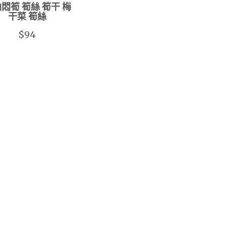
悶筍 筍絲 筍干 梅
干菜 筍絲
$94