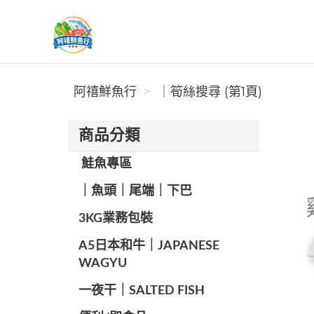
阿禧鮮魚行
阿禧鮮魚行
｜筍絲搜尋 (第1頁)
商品分類
️ 鮭魚專區
️｜魚頭｜尾端｜下巴
️3KG業務包裝
A5日本和牛｜JAPANESE
WAGYU
️一夜干｜SALTED FISH