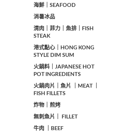
海鮮｜SEAFOOD
️消暑冰品
️清肉｜菲力｜魚排｜FISH
STEAK
️港式點心｜HONG KONG
STYLE DIM SUM
️火鍋料｜JAPANESE HOT
POT INGREDIENTS
️火鍋肉片｜魚片 ｜MEAT ｜
FISH FILLETS
️炸物｜煎烤
️無刺魚片｜ FILLET
牛肉 ｜BEEF