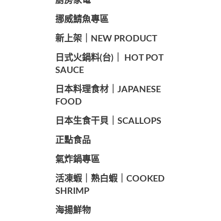
廚房家電
️挪威鯖魚專區
️新上架｜NEW PRODUCT
️日式火鍋料(台)｜ HOT POT
SAUCE
️日本料理食材｜JAPANESE
FOOD
日本生食干貝｜SCALLOPS
正點食品
️氣炸鍋專區
️活凍蝦｜熟白蝦｜COOKED
SHRIMP
海揚鮮物