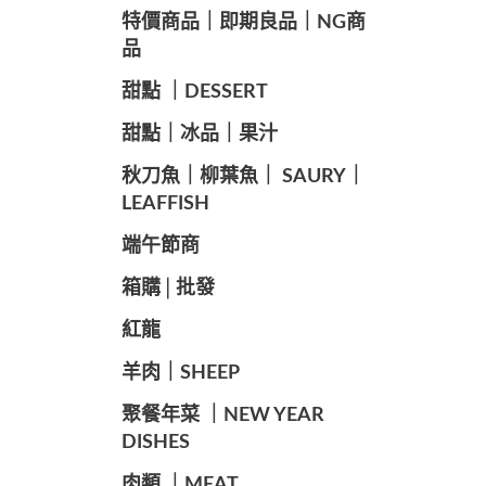
️特價商品｜即期良品｜NG商
品
甜點 ｜DESSERT
️甜點｜冰品｜果汁
️秋刀魚｜柳葉魚｜ SAURY｜
LEAFFISH
️端午節商️
️箱購│批發
紅龍
羊肉｜SHEEP
️聚餐年菜 ｜NEW YEAR
DISHES
肉類 ｜MEAT