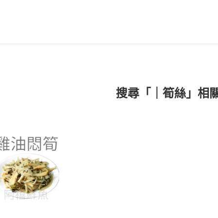
搜尋「｜筍絲」相