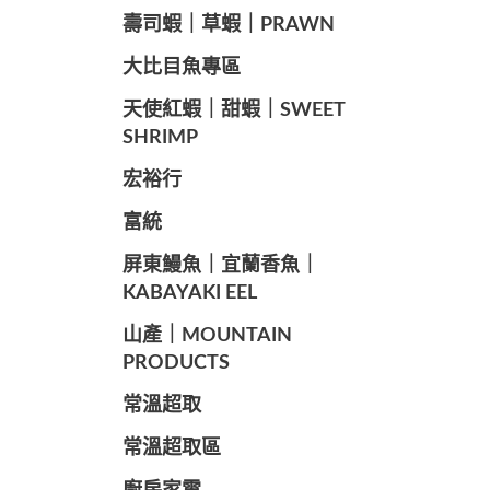
️壽司蝦｜草蝦｜PRAWN
️大比目魚專區
️天使紅蝦｜甜蝦｜SWEET
SHRIMP
宏裕行
富統
️屏東鰻魚｜宜蘭香魚｜
KABAYAKI EEL
山產｜MOUNTAIN
PRODUCTS
常溫超取
常溫超取區