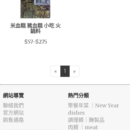
米血糕 豬血糕 小吃 火
鍋料
$57-$275
«
1
»
網站導覽
熱門分類
聯絡我們
️聚餐年菜 ｜New Year
官方網站
dishes
銷售通路
️調理類｜醃製品
肉類 ｜meat