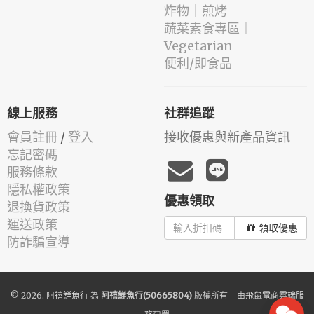
️炸物｜煎烤
蔬菜素食專區｜
Vegetarian
便利/即食品
線上服務
社群追蹤
會員註冊
/
登入
接收優惠與新產品資訊
忘記密碼
服務條款
隱私權政策
優惠領取
退換貨政策
運送政策
領取優惠
防詐騙宣導
© 2026.
阿禧鮮魚行
為
阿禧鮮魚行(50665804)
版權所有 - 由
飛鼠電商雲端服