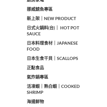
廚房家電
️挪威鯖魚專區
️新上架｜NEW PRODUCT
️日式火鍋料(台)｜ HOT POT
SAUCE
️日本料理食材｜JAPANESE
FOOD
日本生食干貝｜SCALLOPS
正點食品
️氣炸鍋專區
️活凍蝦｜熟白蝦｜COOKED
SHRIMP
海揚鮮物