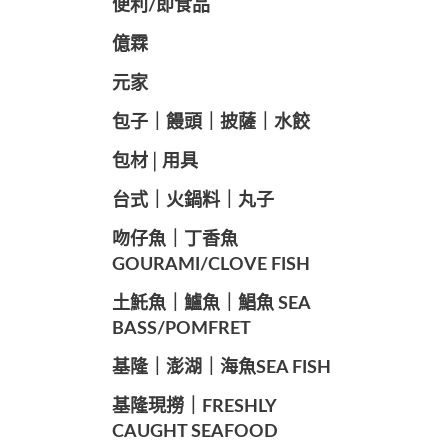
便利/即食品
億霖
元家
️包子｜饅頭｜披薩｜水餃
包材│用具
️台式｜火鍋料｜丸子
️吻仔魚｜丁香魚
GOURAMI/CLOVE FISH
️土魠魚｜鱸魚｜鯧魚 SEA ​​
BASS/POMFRET
️基隆｜澎湖｜海魚SEA ​​FISH
️基隆現撈｜FRESHLY
CAUGHT SEAFOOD