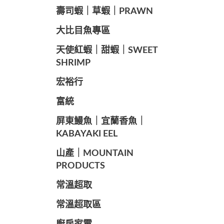
️壽司蝦｜草蝦｜PRAWN
️大比目魚專區
️天使紅蝦｜甜蝦｜SWEET
SHRIMP
宏裕行
富統
️屏東鰻魚｜宜蘭香魚｜
KABAYAKI EEL
山產｜MOUNTAIN
PRODUCTS
常溫超取
常溫超取區