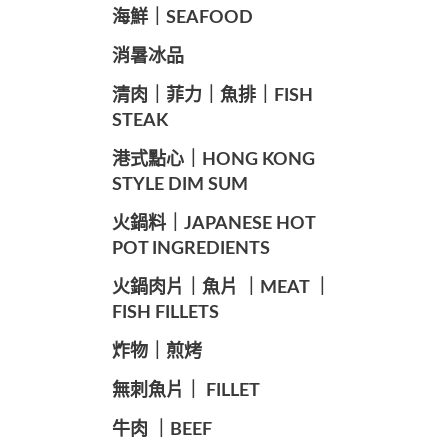
海鮮｜SEAFOOD
️消暑冰品
️清肉｜菲力｜魚排｜FISH
STEAK
️港式點心｜HONG KONG
STYLE DIM SUM
️火鍋料｜JAPANESE HOT
POT INGREDIENTS
️火鍋肉片｜魚片 ｜MEAT ｜
FISH FILLETS
️炸物｜煎烤
️無刺魚片｜ FILLET
牛肉 ｜BEEF