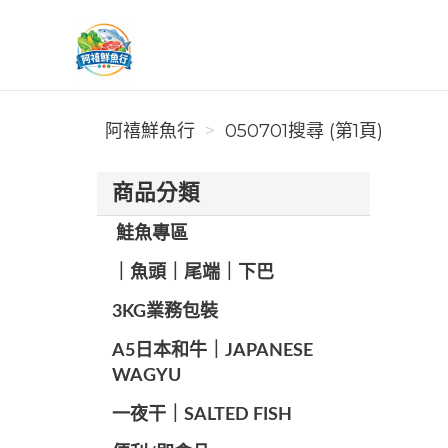
阿禧鮮魚行
阿禧鮮魚行
050701搜尋 (第1頁)
商品分類
️ 鮭魚專區
️｜魚頭｜尾端｜下巴
️3KG業務包裝
A5日本和牛｜JAPANESE
WAGYU
️一夜干｜SALTED FISH