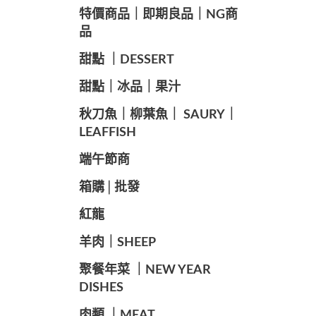
️特價商品｜即期良品｜NG商
品
甜點 ｜DESSERT
️甜點｜冰品｜果汁
️秋刀魚｜柳葉魚｜ SAURY｜
LEAFFISH
️端午節商️
️箱購│批發
紅龍
羊肉｜SHEEP
️聚餐年菜 ｜NEW YEAR
DISHES
肉類 ｜MEAT