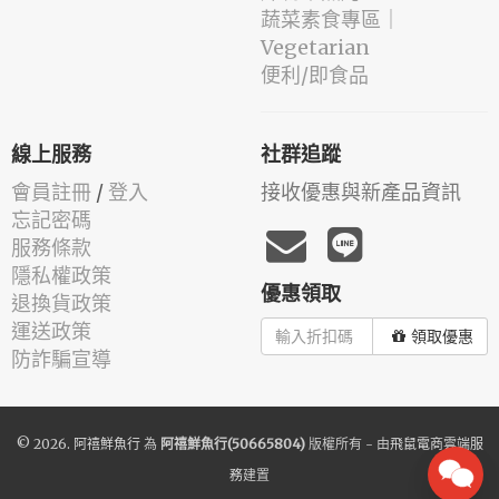
蔬菜素食專區｜
Vegetarian
便利/即食品
線上服務
社群追蹤
會員註冊
/
登入
接收優惠與新產品資訊
忘記密碼
服務條款
隱私權政策
優惠領取
退換貨政策
運送政策
領取優惠
防詐騙宣導
© 2026.
阿禧鮮魚行
為
阿禧鮮魚行(50665804)
版權所有 - 由
飛鼠電商雲端服
務
建置