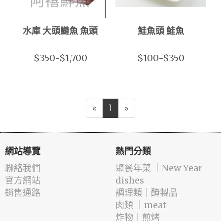
水庫 大頭鰱魚 魚頭
鮭魚頭 鮭魚
$350-$1,700
$100-$350
«
1
»
網站導覽
熱門分類
聯絡我們
️聚餐年菜 ｜New Year
官方網站
dishes
銷售通路
️調理類｜醃製品
肉類 ｜meat
️炸物｜煎烤