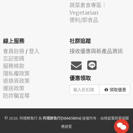
蔬菜素食專區｜
Vegetarian
便利/即食品
線上服務
社群追蹤
會員註冊
/
登入
接收優惠與新產品資訊
忘記密碼
服務條款
隱私權政策
優惠領取
退換貨政策
運送政策
領取優惠
防詐騙宣導
© 2026.
阿禧鮮魚行
為
阿禧鮮魚行(50665804)
版權所有 - 由
飛鼠電商雲端服
務
建置