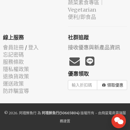
蔬菜素食專區｜
Vegetarian
便利/即食品
線上服務
社群追蹤
會員註冊
/
登入
接收優惠與新產品資訊
忘記密碼
服務條款
隱私權政策
優惠領取
退換貨政策
運送政策
領取優惠
防詐騙宣導
© 2026.
阿禧鮮魚行
為
阿禧鮮魚行(50665804)
版權所有 - 由
飛鼠電商雲端服
務
建置