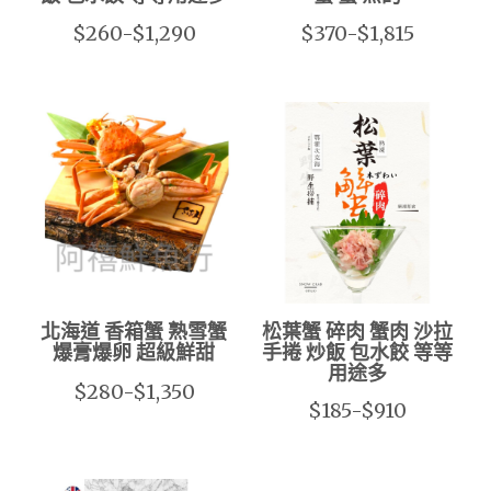
$260-$1,290
$370-$1,815
北海道 香箱蟹 熟雪蟹
松葉蟹 碎肉 蟹肉 沙拉
爆膏爆卵 超級鮮甜
手捲 炒飯 包水餃 等等
用途多
$280-$1,350
$185-$910