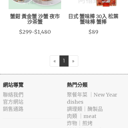
蟹鉗 黃金蟹 沙蟹 夜市
日式 蟹味棒 30入 松葉
沙茶蟹
蟹味棒 蟹棒
$299-$1,480
$89
«
1
»
網站導覽
熱門分類
聯絡我們
️聚餐年菜 ｜New Year
官方網站
dishes
銷售通路
️調理類｜醃製品
肉類 ｜meat
️炸物｜煎烤