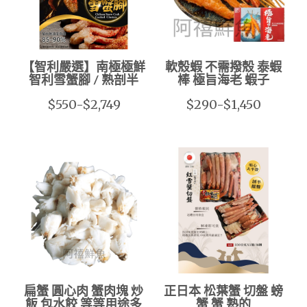
【智利嚴選】南極極鮮
軟殼蝦 不需撥殼 泰蝦
智利雪蟹腳 / 熟剖半
棒 極旨海老 蝦子
$550-$2,749
$290-$1,450
扁蟹 圓心肉 蟹肉塊 炒
正日本 松葉蟹 切盤 螃
飯 包水餃 等等用途多
蟹 蟹 熟的