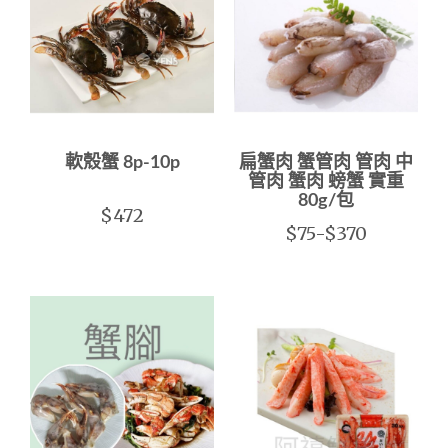
軟殼蟹 8p-10p
扁蟹肉 蟹管肉 管肉 中
管肉 蟹肉 螃蟹 實重
80g/包
$472
$75-$370