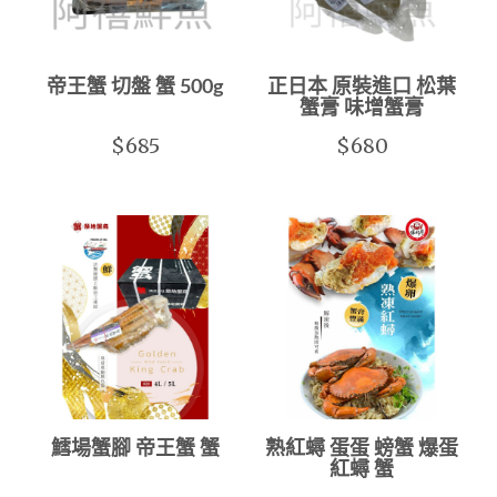
帝王蟹 切盤 蟹 500g
正日本 原裝進口 松葉
蟹膏 味增蟹膏
$685
$680
鱈場蟹腳 帝王蟹 蟹
熟紅蟳 蛋蛋 螃蟹 爆蛋
紅蟳 蟹