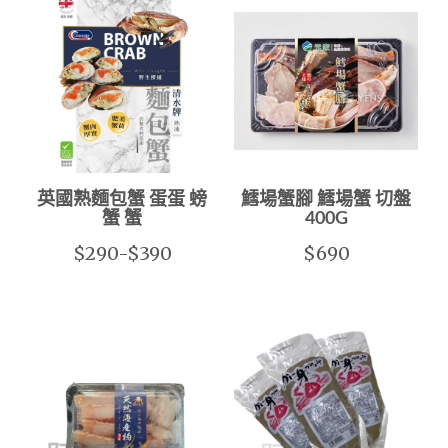
英國熟麵包蟹 蛋蛋 螃
鱈場蟹腳 鱈場蟹 切盤
蟹 蟹
400G
$290-$390
$690