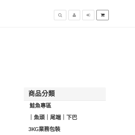
搜尋
商品分類
️ 鮭魚專區
️｜魚頭｜尾端｜下巴
️3KG業務包裝