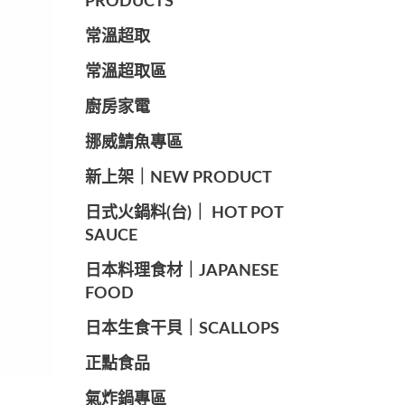
PRODUCTS
常溫超取
常溫超取區
廚房家電
️挪威鯖魚專區
️新上架｜NEW PRODUCT
️日式火鍋料(台)｜ HOT POT
SAUCE
️日本料理食材｜JAPANESE
FOOD
日本生食干貝｜SCALLOPS
正點食品
️氣炸鍋專區