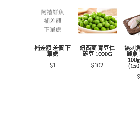
補差額 差價 下
紐西蘭 青豆仁
無刺魚
單處
碗豆 1000G
鱸魚 
100g
$1
$102
(150