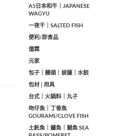
A5日本和牛｜JAPANESE
WAGYU
️一夜干｜SALTED FISH
便利/即食品
億霖
元家
️包子｜饅頭｜披薩｜水餃
包材│用具
️台式｜火鍋料｜丸子
️吻仔魚｜丁香魚
GOURAMI/CLOVE FISH
️土魠魚｜鱸魚｜鯧魚 SEA ​​
BASS/POMFRET