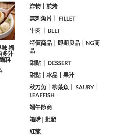
️炸物｜煎烤
️無刺魚片｜ FILLET
牛肉 ｜BEEF
️特價商品｜即期良品｜NG商
早味 福
品
餡多汁
火鍋料
甜點 ｜DESSERT
4
️甜點｜冰品｜果汁
️秋刀魚｜柳葉魚｜ SAURY｜
LEAFFISH
️端午節商️
️箱購│批發
紅龍