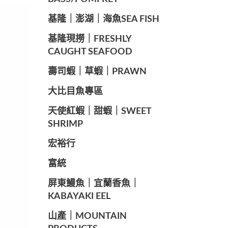
️基隆｜澎湖｜海魚SEA ​​FISH
️基隆現撈｜FRESHLY
CAUGHT SEAFOOD
️壽司蝦｜草蝦｜PRAWN
️大比目魚專區
️天使紅蝦｜甜蝦｜SWEET
SHRIMP
宏裕行
富統
️屏東鰻魚｜宜蘭香魚｜
KABAYAKI EEL
山產｜MOUNTAIN