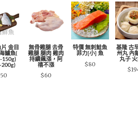
片 金目
無骨雞腿 去骨
特價 無刺鮭魚
基隆 古
海鱸魚(
雞腿 腿肉 雞肉
菲力[小] 魚
州丸 內
-150g)
持續飆漲，阿
丸子 
$80
-200g)
禧不漲
$19
$50
$60