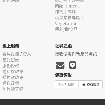
銷售通路
️調理類｜醃製品
肉類 ｜meat
️炸物｜煎烤
蔬菜素食專區｜
Vegetarian
便利/即食品
線上服務
社群追蹤
會員註冊
/
登入
接收優惠與新產品資訊
忘記密碼
服務條款
隱私權政策
優惠領取
退換貨政策
運送政策
領取優惠
防詐騙宣導