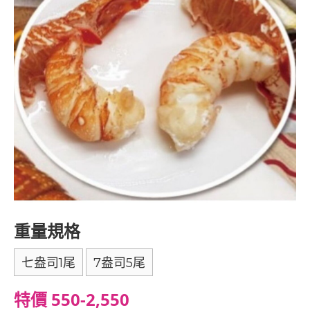
重量規格
七盎司1尾
7盎司5尾
特價 550-2,550