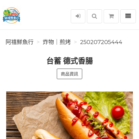
選單
阿禧鮮魚行
阿禧鮮魚行
️炸物｜煎烤
250207205444
台蓄 德式香腸
商品資訊