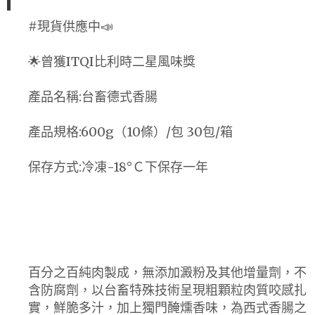
#現貨供應中📣
🌟曾獲ITQI比利時二星風味獎
產品名稱:台畜德式香腸
產品規格:600g（10條）/包 30包/箱
保存方式:冷凍-18°Ｃ下保存一年
百分之百純肉製成，無添加澱粉及其他增量劑，不
含防腐劑，以台畜特殊技術呈現粗顆粒肉質咬感扎
實，鮮脆多汁，加上獨門醃燻香味，為西式香腸之