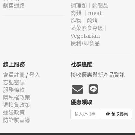
銷售通路
️調理類｜醃製品
肉類 ｜meat
️炸物｜煎烤
蔬菜素食專區｜
Vegetarian
便利/即食品
線上服務
社群追蹤
會員註冊
/
登入
接收優惠與新產品資訊
忘記密碼
服務條款
隱私權政策
優惠領取
退換貨政策
運送政策
領取優惠
防詐騙宣導