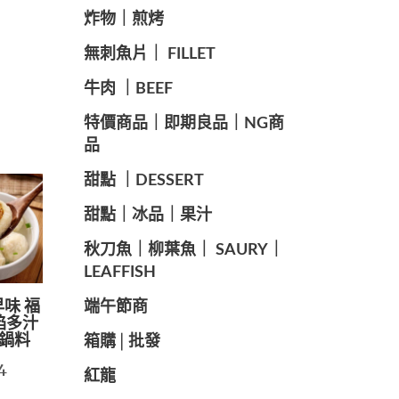
️炸物｜煎烤
️無刺魚片｜ FILLET
牛肉 ｜BEEF
️特價商品｜即期良品｜NG商
品
甜點 ｜DESSERT
️甜點｜冰品｜果汁
️秋刀魚｜柳葉魚｜ SAURY｜
LEAFFISH
️端午節商️
早味 福
餡多汁
火鍋料
️箱購│批發
4
紅龍