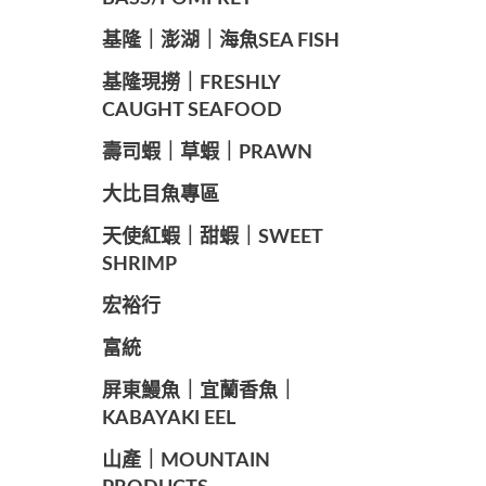
️基隆｜澎湖｜海魚SEA ​​FISH
️基隆現撈｜FRESHLY
CAUGHT SEAFOOD
️壽司蝦｜草蝦｜PRAWN
️大比目魚專區
️天使紅蝦｜甜蝦｜SWEET
SHRIMP
宏裕行
富統
️屏東鰻魚｜宜蘭香魚｜
KABAYAKI EEL
山產｜MOUNTAIN