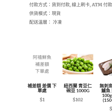
付款方式：貨到付款, 線上刷卡, ATM 付
供貨模式：現貨
配送溫層： 冷凍
補差額 差價 下
紐西蘭 青豆仁
無刺魚
單處
碗豆 1000G
鱸魚 
100g
$1
$102
(150