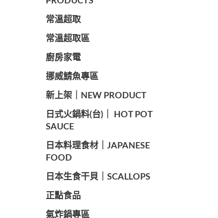
PRODUCTS
常溫超取
常溫超取區
廚房家電
️挪威鯖魚專區
️新上架｜NEW PRODUCT
️日式火鍋料(台)｜ HOT POT
SAUCE
️日本料理食材｜JAPANESE
FOOD
日本生食干貝｜SCALLOPS
正點食品
️氣炸鍋專區