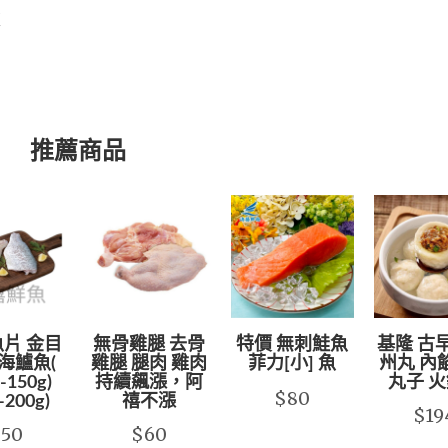
款
推薦商品
片 金目
無骨雞腿 去骨
特價 無刺鮭魚
基隆 古
海鱸魚(
雞腿 腿肉 雞肉
菲力[小] 魚
州丸 內
-150g)
持續飆漲，阿
丸子 
$80
-200g)
禧不漲
$19
$50
$60