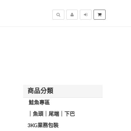
搜尋
商品分類
️ 鮭魚專區
️｜魚頭｜尾端｜下巴
️3KG業務包裝