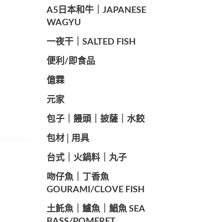
A5日本和牛｜JAPANESE
WAGYU
️一夜干｜SALTED FISH
便利/即食品
億霖
元家
️包子｜饅頭｜披薩｜水餃
包材│用具
️台式｜火鍋料｜丸子
️吻仔魚｜丁香魚
GOURAMI/CLOVE FISH
️土魠魚｜鱸魚｜鯧魚 SEA ​​
BASS/POMFRET