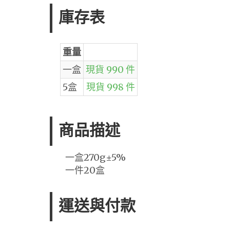
庫存表
重量
一盒
現貨 990 件
5盒
現貨 998 件
商品描述
一盒270g±5%
一件20盒
運送與付款