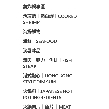
️氣炸鍋專區
️活凍蝦｜熟白蝦｜COOKED
SHRIMP
海揚鮮物
海鮮｜SEAFOOD
️消暑冰品
️清肉｜菲力｜魚排｜FISH
STEAK
️港式點心｜HONG KONG
STYLE DIM SUM
️火鍋料｜JAPANESE HOT
POT INGREDIENTS
️火鍋肉片｜魚片 ｜MEAT ｜