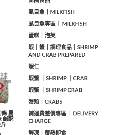
蘭陽食品
️虱目魚｜MILKFISH
️虱目魚專區｜ MILKFISH
️蛋糕｜泡芙
️蝦｜蟹｜調理食品｜SHRIMP
AND CRAB PREPARED
️蝦仁
️蝦蟹 ｜SHRIMP ｜CRAB
️蝦蟹 ｜SHRIMP CRAB
️蟹類｜CRABS
切條 扁
️補運費差價專區｜ DELIVERY
味 鹹酥
CHARGE
公斤
️解凍｜覆熱即食
9