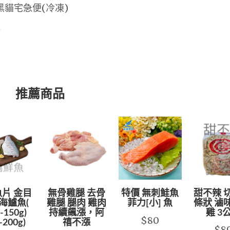
黑貓宅急便(冷凍)
款
推薦商品
片 金目
無骨雞腿 去骨
特價 無刺鮭魚
甜不辣 
海鱸魚(
雞腿 腿肉 雞肉
菲力[小] 魚
條狀 滷
-150g)
持續飆漲，阿
雞 3
$80
-200g)
禧不漲
$8