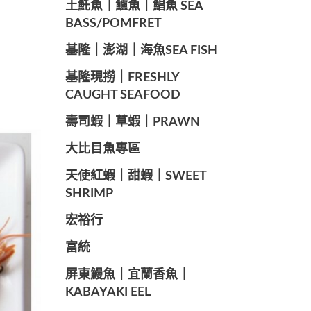
️土魠魚｜鱸魚｜鯧魚 SEA ​​
BASS/POMFRET
️基隆｜澎湖｜海魚SEA ​​FISH
️基隆現撈｜FRESHLY
CAUGHT SEAFOOD
️壽司蝦｜草蝦｜PRAWN
️大比目魚專區
️天使紅蝦｜甜蝦｜SWEET
SHRIMP
宏裕行
富統
️屏東鰻魚｜宜蘭香魚｜
KABAYAKI EEL