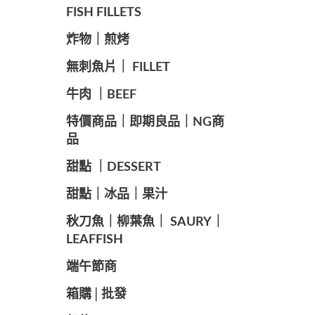
FISH FILLETS
️炸物｜煎烤
️無刺魚片｜ FILLET
牛肉 ｜BEEF
️特價商品｜即期良品｜NG商
品
甜點 ｜DESSERT
️甜點｜冰品｜果汁
️秋刀魚｜柳葉魚｜ SAURY｜
LEAFFISH
️端午節商️
️箱購│批發