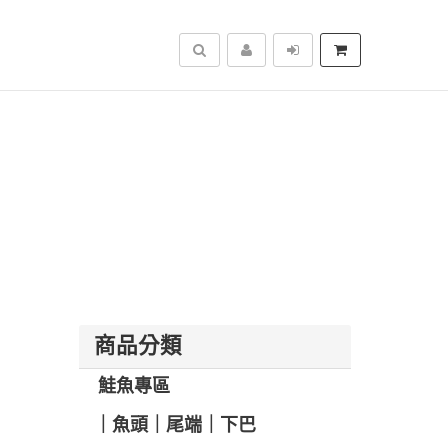
搜尋
商品分類
️ 鮭魚專區
️｜魚頭｜尾端｜下巴