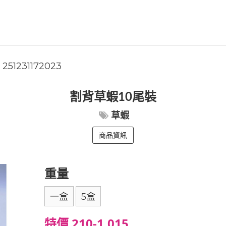
251231172023
割背草蝦10尾裝
草蝦
商品資訊
重量
一盒
5盒
特價 210-1,015