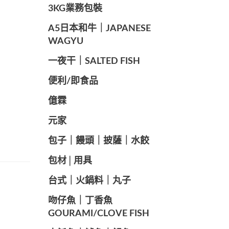
️3KG業務包裝
A5日本和牛｜JAPANESE
WAGYU
️一夜干｜SALTED FISH
便利/即食品
億霖
元家
️包子｜饅頭｜披薩｜水餃
包材│用具
️台式｜火鍋料｜丸子
️吻仔魚｜丁香魚
GOURAMI/CLOVE FISH