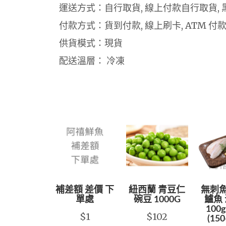
運送方式：自行取貨, 線上付款自行取貨, 
付款方式：貨到付款, 線上刷卡, ATM 付
供貨模式：現貨
配送溫層： 冷凍
補差額 差價 下
紐西蘭 青豆仁
無刺魚
單處
碗豆 1000G
鱸魚 
100g
$1
$102
(150