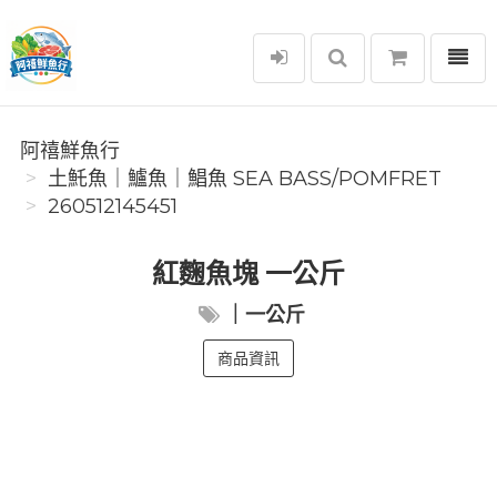
選單
阿禧鮮魚行
阿禧鮮魚行
️土魠魚｜鱸魚｜鯧魚 SEA ​​BASS/POMFRET
260512145451
紅麴魚塊 一公斤
｜一公斤
商品資訊