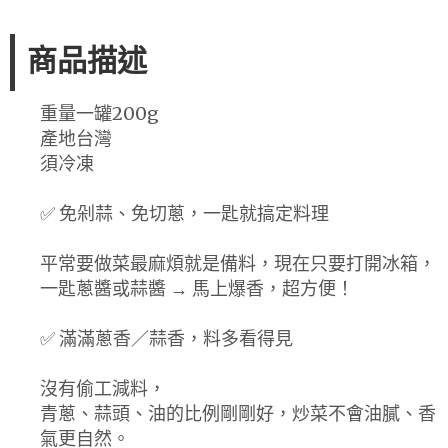
商品描述
重量一罐200g
產地台灣
須冷凍
✅ 免剁蒜、免切蔥，一匙就搞定料理
平常要做菜最麻煩就是備料，現在只要打開冰箱，
一匙蔥醬或蒜醬 → 馬上爆香，超方便！
✅ 滿滿蔥香／蒜香，料多看得見
沒有偷工減料，
青蔥、蒜頭、油的比例剛剛好，炒菜不會油膩、香
氣更自然。