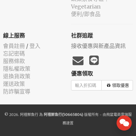
Vegetarian
便利/即食品
線上服務
社群追蹤
會員註冊
/
登入
接收優惠與新產品資訊
忘記密碼
服務條款
隱私權政策
優惠領取
退換貨政策
運送政策
領取優惠
防詐騙宣導
© 2026.
阿禧鮮魚行
為
阿禧鮮魚行(50665804)
版權所有 - 由
飛鼠電商雲端服
務
建置