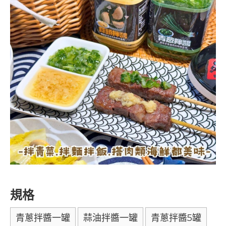
規格
青蔥拌醬一罐
蒜油拌醬一罐
青蔥拌醬5罐