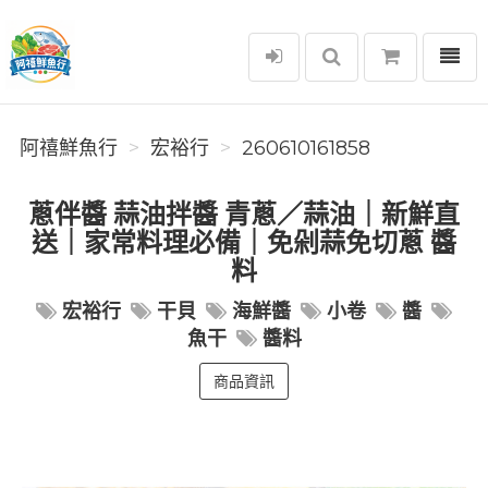
選單
阿禧鮮魚行
阿禧鮮魚行
宏裕行
260610161858
蔥伴醬 蒜油拌醬 青蔥／蒜油｜新鮮直
送｜家常料理必備｜免剁蒜免切蔥 醬
料
宏裕行
干貝
海鮮醬
小卷
醬
魚干
醬料
商品資訊