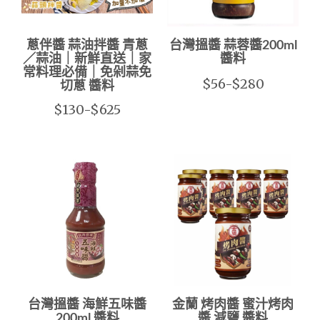
蔥伴醬 蒜油拌醬 青蔥
台灣搵醬 蒜蓉醬200ml
／蒜油｜新鮮直送｜家
醬料
常料理必備｜免剁蒜免
$56-$280
切蔥 醬料
$130-$625
台灣搵醬 海鮮五味醬
金蘭 烤肉醬 蜜汁烤肉
200ml 醬料
醬 減鹽 醬料