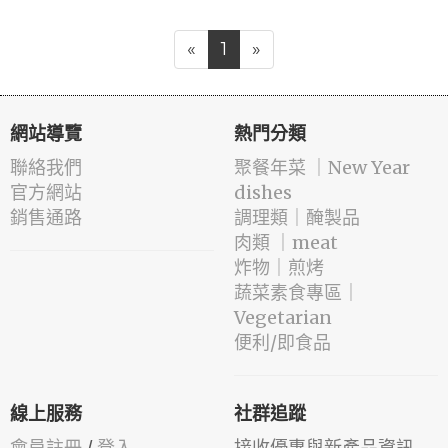
«
1
»
網站導覽
熱門分類
聯絡我們
️聚餐年菜 ｜New Year
官方網站
dishes
銷售通路
️調理類｜醃製品
肉類 ｜meat
️炸物｜煎烤
蔬菜素食專區｜
Vegetarian
便利/即食品
線上服務
社群追蹤
會員註冊
/
登入
接收優惠與新產品資訊