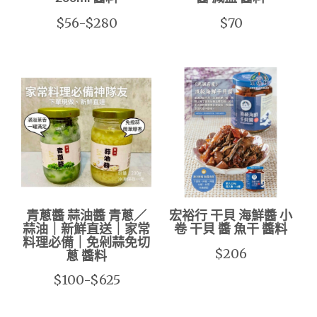
$56-$280
$70
青蔥醬 蒜油醬 青蔥／
宏裕行 干貝 海鮮醬 小
蒜油｜新鮮直送｜家常
卷 干貝 醬 魚干 醬料
料理必備｜免剁蒜免切
$206
蔥 醬料
$100-$625