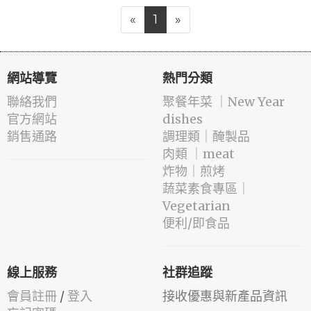
«
1
»
網站導覽
熱門分類
聯絡我們
️聚餐年菜 ｜New Year
官方網站
dishes
銷售通路
️調理類｜醃製品
肉類 ｜meat
️炸物｜煎烤
蔬菜素食專區｜
Vegetarian
便利/即食品
線上服務
社群追蹤
會員註冊
/
登入
接收優惠與新產品資訊