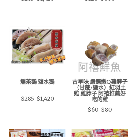
燻茶鵝 鹽水鵝
古早味 嚴選嫩Q雞脖子
（甘蔗/鹽水）紅羽土
雞 雞脖子 阿禧推薦好
$285-$1,420
吃的雞
$60-$80