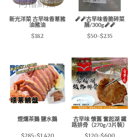
新光洋菜 古早味香蔥豬
🧨🧨古早味香脆碎菜
油豬油
脯/300g🧨🧨
$182
$50-$235
煙燻茶鵝 鹽水鵝
古早味 懷舊 奮起湖 鐵
路排骨（270g/3片裝）
$285-$1,420
$120-$600