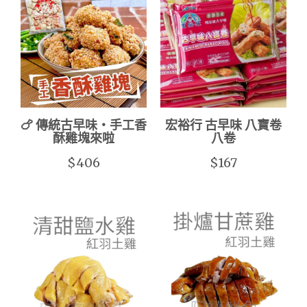
🍗 傳統古早味・手工香
宏裕行 古早味 八寶卷
酥雞塊來啦
八卷
$406
$167