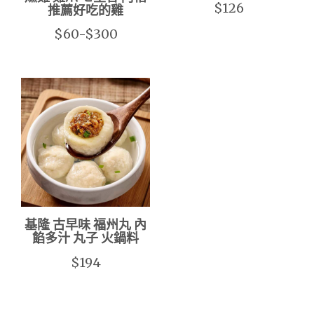
$126
推薦好吃的雞
$60-$300
基隆 古早味 福州丸 內
餡多汁 丸子 火鍋料
$194