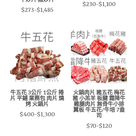
$230-$1,100
$273-$1,485
牛五花 3公斤 1公斤 捲
火鍋肉片 豬五花 梅花
片 平鋪 業務包 肉片 燒
豬 小羔羊 板腱 霜降牛
烤 火鍋片
雞腿肉片 無骨牛小排
翼板 牛五花/牛培 7盎
$400-$1,300
司
$70-$120