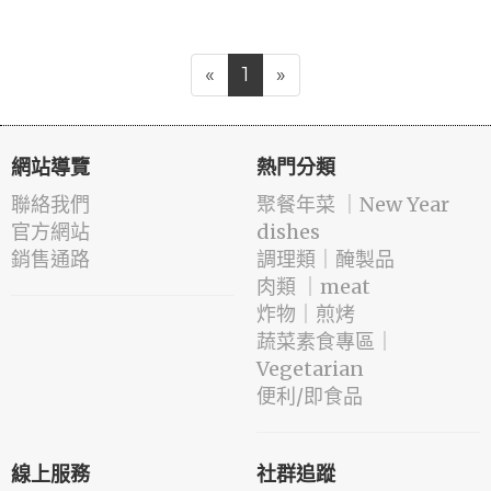
«
1
»
網站導覽
熱門分類
聯絡我們
️聚餐年菜 ｜New Year
官方網站
dishes
銷售通路
️調理類｜醃製品
肉類 ｜meat
️炸物｜煎烤
蔬菜素食專區｜
Vegetarian
便利/即食品
線上服務
社群追蹤