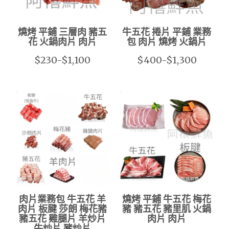
燒烤 平鋪 三層肉 豬五
牛五花 捲片 平鋪 業務
花 火鍋肉片 肉片
包 肉片 燒烤 火鍋片
$230-$1,100
$400-$1,300
肉片業務包 牛五花 羊
燒烤 平鋪 牛五花 梅花
肉片 板腱 莎朗 梅花豬
豬 豬五花 豬里肌 火鍋
豬五花 雞腿片 羊炒片
肉片 肉片
牛炒片 豬炒片