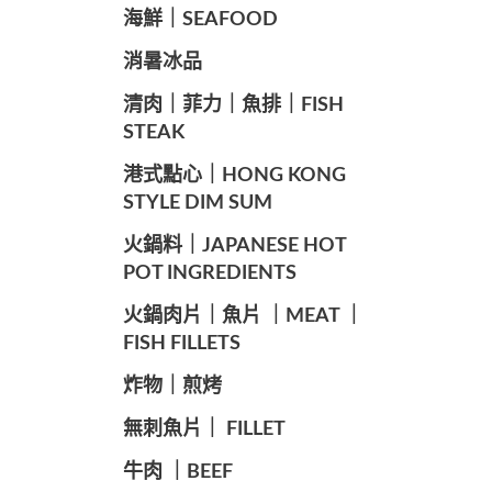
海鮮｜SEAFOOD
️消暑冰品
️清肉｜菲力｜魚排｜FISH
STEAK
️港式點心｜HONG KONG
STYLE DIM SUM
️火鍋料｜JAPANESE HOT
POT INGREDIENTS
️火鍋肉片｜魚片 ｜MEAT ｜
FISH FILLETS
️炸物｜煎烤
️無刺魚片｜ FILLET
牛肉 ｜BEEF