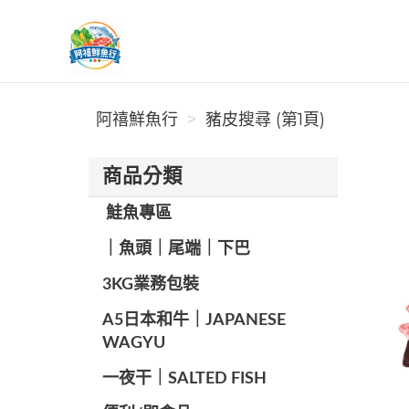
阿禧鮮魚行
阿禧鮮魚行
豬皮搜尋 (第1頁)
商品分類
️ 鮭魚專區
️｜魚頭｜尾端｜下巴
️3KG業務包裝
A5日本和牛｜JAPANESE
WAGYU
️一夜干｜SALTED FISH