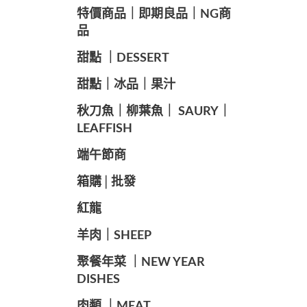
️特價商品｜即期良品｜NG商
品
甜點 ｜DESSERT
️甜點｜冰品｜果汁
️秋刀魚｜柳葉魚｜ SAURY｜
LEAFFISH
️端午節商️
️箱購│批發
紅龍
羊肉｜SHEEP
️聚餐年菜 ｜NEW YEAR
DISHES
肉類 ｜MEAT