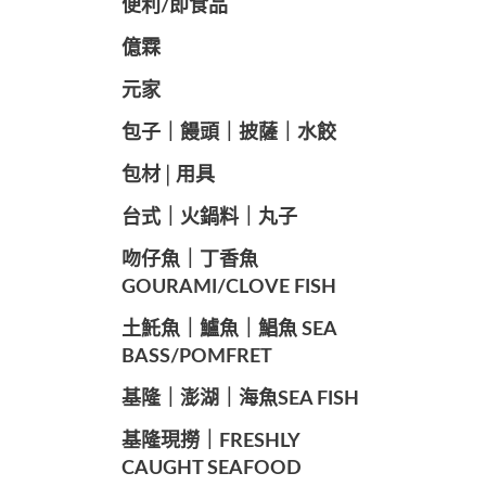
便利/即食品
億霖
元家
️包子｜饅頭｜披薩｜水餃
包材│用具
️台式｜火鍋料｜丸子
️吻仔魚｜丁香魚
GOURAMI/CLOVE FISH
️土魠魚｜鱸魚｜鯧魚 SEA ​​
BASS/POMFRET
️基隆｜澎湖｜海魚SEA ​​FISH
️基隆現撈｜FRESHLY
CAUGHT SEAFOOD