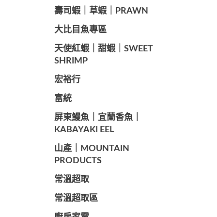
️壽司蝦｜草蝦｜PRAWN
️大比目魚專區
️天使紅蝦｜甜蝦｜SWEET
SHRIMP
宏裕行
富統
️屏東鰻魚｜宜蘭香魚｜
KABAYAKI EEL
山產｜MOUNTAIN
PRODUCTS
常溫超取
常溫超取區