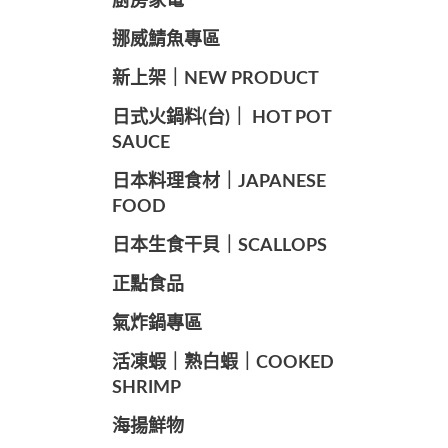
廚房家電
️挪威鯖魚專區
️新上架｜NEW PRODUCT
️日式火鍋料(台)｜ HOT POT
SAUCE
️日本料理食材｜JAPANESE
FOOD
日本生食干貝｜SCALLOPS
正點食品
️氣炸鍋專區
️活凍蝦｜熟白蝦｜COOKED
SHRIMP
海揚鮮物