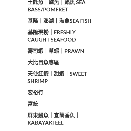
️土魠魚｜鱸魚｜鯧魚 SEA ​​
BASS/POMFRET
️基隆｜澎湖｜海魚SEA ​​FISH
️基隆現撈｜FRESHLY
CAUGHT SEAFOOD
️壽司蝦｜草蝦｜PRAWN
️大比目魚專區
️天使紅蝦｜甜蝦｜SWEET
SHRIMP
宏裕行
富統
️屏東鰻魚｜宜蘭香魚｜
KABAYAKI EEL