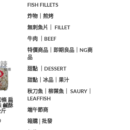
FISH FILLETS
️炸物｜煎烤
️無刺魚片｜ FILLET
牛肉 ｜BEEF
️特價商品｜即期良品｜NG商
品
甜點 ｜DESSERT
️甜點｜冰品｜果汁
️秋刀魚｜柳葉魚｜ SAURY｜
LEAFFISH
切條 扁
味 鹹酥
️端午節商️
公斤
9
️箱購│批發