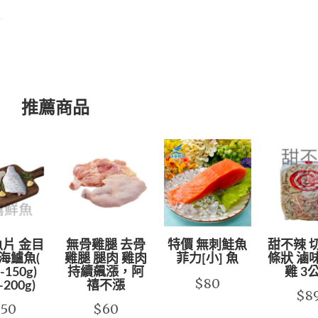
款
推薦商品
片 金目
無骨雞腿 去骨
特價 無刺鮭魚
甜不辣 
海鱸魚(
雞腿 腿肉 雞肉
菲力[小] 魚
條狀 滷
-150g)
持續飆漲，阿
雞 3
$80
-200g)
禧不漲
$8
$50
$60