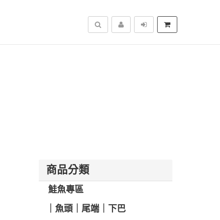
搜尋
商品分類
️ 鮭魚專區
️｜魚頭｜尾端｜下巴