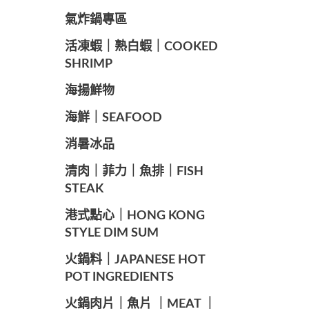
️氣炸鍋專區
️活凍蝦｜熟白蝦｜COOKED
SHRIMP
海揚鮮物
海鮮｜SEAFOOD
️消暑冰品
️清肉｜菲力｜魚排｜FISH
STEAK
️港式點心｜HONG KONG
STYLE DIM SUM
️火鍋料｜JAPANESE HOT
POT INGREDIENTS
️火鍋肉片｜魚片 ｜MEAT ｜