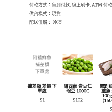
付款方式：貨到付款, 線上刷卡, ATM 付
供貨模式：現貨
配送溫層： 冷凍
補差額 差價 下
紐西蘭 青豆仁
無刺魚
單處
碗豆 1000G
鱸魚 
100g
$1
$102
(150