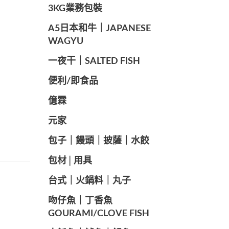
️3KG業務包裝
A5日本和牛｜JAPANESE
WAGYU
️一夜干｜SALTED FISH
便利/即食品
億霖
元家
️包子｜饅頭｜披薩｜水餃
包材│用具
️台式｜火鍋料｜丸子
️吻仔魚｜丁香魚
GOURAMI/CLOVE FISH