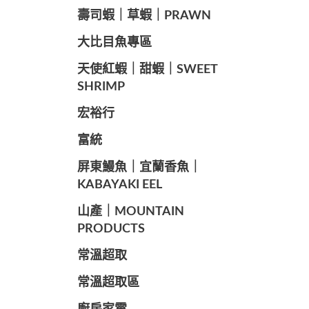
️壽司蝦｜草蝦｜PRAWN
️大比目魚專區
️天使紅蝦｜甜蝦｜SWEET
SHRIMP
宏裕行
富統
️屏東鰻魚｜宜蘭香魚｜
KABAYAKI EEL
山產｜MOUNTAIN
PRODUCTS
常溫超取
常溫超取區