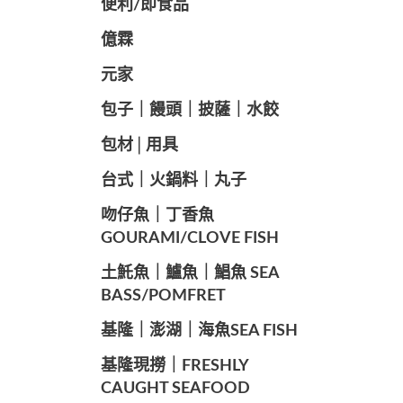
便利/即食品
億霖
元家
️包子｜饅頭｜披薩｜水餃
包材│用具
️台式｜火鍋料｜丸子
️吻仔魚｜丁香魚
GOURAMI/CLOVE FISH
️土魠魚｜鱸魚｜鯧魚 SEA ​​
BASS/POMFRET
️基隆｜澎湖｜海魚SEA ​​FISH
️基隆現撈｜FRESHLY
CAUGHT SEAFOOD