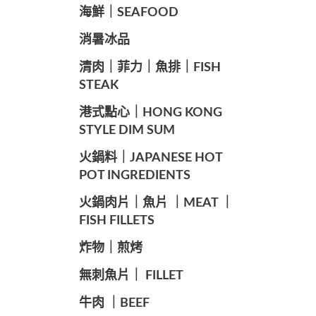
海鮮｜SEAFOOD
️消暑冰品
️清肉｜菲力｜魚排｜FISH
STEAK
️港式點心｜HONG KONG
STYLE DIM SUM
️火鍋料｜JAPANESE HOT
POT INGREDIENTS
️火鍋肉片｜魚片 ｜MEAT ｜
FISH FILLETS
️炸物｜煎烤
️無刺魚片｜ FILLET
牛肉 ｜BEEF