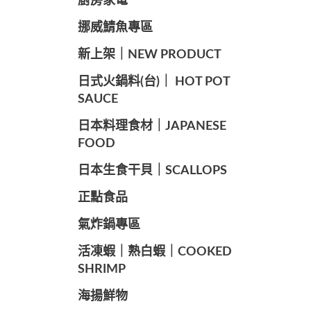
廚房家電
️挪威鯖魚專區
️新上架｜NEW PRODUCT
️日式火鍋料(台)｜ HOT POT
SAUCE
️日本料理食材｜JAPANESE
FOOD
日本生食干貝｜SCALLOPS
正點食品
️氣炸鍋專區
️活凍蝦｜熟白蝦｜COOKED
SHRIMP
海揚鮮物