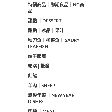
️特價商品｜即期良品｜NG商
品
甜點 ｜DESSERT
️甜點｜冰品｜果汁
️秋刀魚｜柳葉魚｜ SAURY｜
LEAFFISH
️端午節商️
️箱購│批發
紅龍
羊肉｜SHEEP
️聚餐年菜 ｜NEW YEAR
DISHES
肉類 ｜MEAT