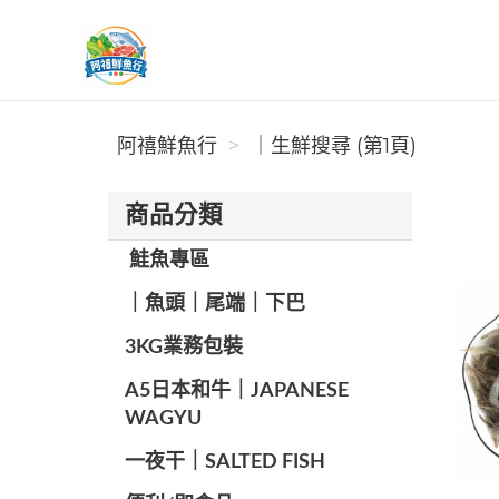
阿禧鮮魚行
阿禧鮮魚行
｜生鮮搜尋 (第1頁)
商品分類
️ 鮭魚專區
️｜魚頭｜尾端｜下巴
️3KG業務包裝
A5日本和牛｜JAPANESE
WAGYU
️一夜干｜SALTED FISH