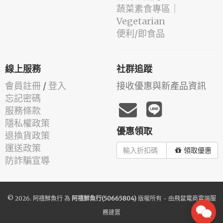
蔬菜素食專區｜
Vegetarian
便利/即食品
線上服務
社群追蹤
會員註冊
/
登入
接收優惠與新產品資訊
忘記密碼
服務條款
隱私權政策
優惠領取
退換貨政策
運送政策
領取優惠
防詐騙宣導
© 2026.
阿禧鮮魚行
為
阿禧鮮魚行(50665804)
版權所有 - 由
飛鼠電商雲端服
務
建置