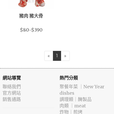
豬肉 豬大骨
$80-$390
«
1
»
網站導覽
熱門分類
聯絡我們
️聚餐年菜 ｜New Year
官方網站
dishes
銷售通路
️調理類｜醃製品
肉類 ｜meat
️炸物｜煎烤