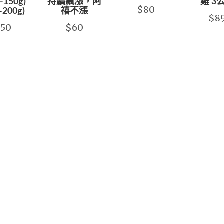
-150g)
持續飆漲，阿
雞 3
$80
-200g)
禧不漲
$8
$50
$60