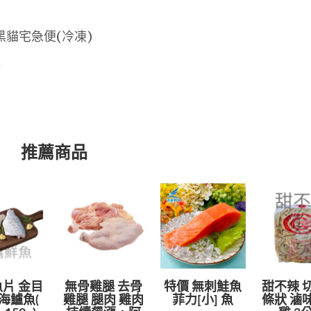
黑貓宅急便(冷凍)
款
推薦商品
片 金目
無骨雞腿 去骨
特價 無刺鮭魚
甜不辣 
海鱸魚(
雞腿 腿肉 雞肉
菲力[小] 魚
條狀 滷