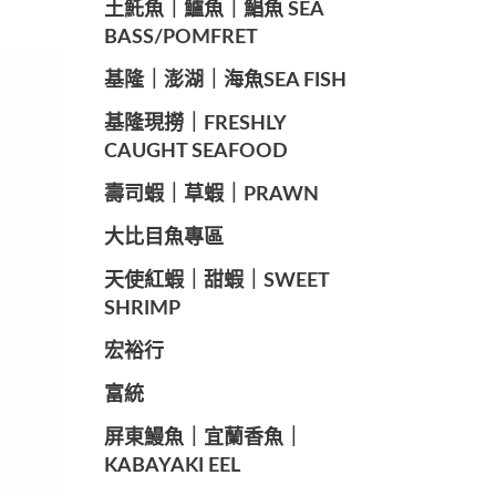
️土魠魚｜鱸魚｜鯧魚 SEA ​​
BASS/POMFRET
️基隆｜澎湖｜海魚SEA ​​FISH
️基隆現撈｜FRESHLY
CAUGHT SEAFOOD
️壽司蝦｜草蝦｜PRAWN
️大比目魚專區
️天使紅蝦｜甜蝦｜SWEET
SHRIMP
宏裕行
富統
️屏東鰻魚｜宜蘭香魚｜
KABAYAKI EEL