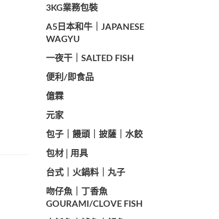
️3KG業務包裝
A5日本和牛｜JAPANESE
WAGYU
️一夜干｜SALTED FISH
便利/即食品
億霖
元家
️包子｜饅頭｜披薩｜水餃
包材│用具
️台式｜火鍋料｜丸子
️吻仔魚｜丁香魚
GOURAMI/CLOVE FISH