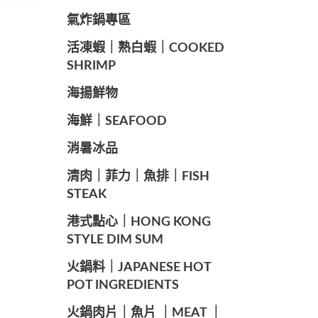
️氣炸鍋專區
️活凍蝦｜熟白蝦｜COOKED
SHRIMP
海揚鮮物
海鮮｜SEAFOOD
️消暑冰品
️清肉｜菲力｜魚排｜FISH
STEAK
️港式點心｜HONG KONG
STYLE DIM SUM
️火鍋料｜JAPANESE HOT
POT INGREDIENTS
️火鍋肉片｜魚片 ｜MEAT ｜