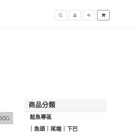
搜尋
商品分類
️ 鮭魚專區
00G
️｜魚頭｜尾端｜下巴