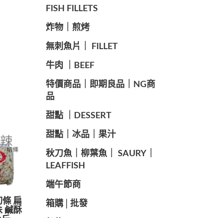
FISH FILLETS
️炸物｜煎烤
️無刺魚片｜ FILLET
牛肉 ｜BEEF
️特價商品｜即期良品｜NG商
品
甜點 ｜DESSERT
️甜點｜冰品｜果汁
️秋刀魚｜柳葉魚｜ SAURY｜
LEAFFISH
️端午節商️
切條 扁
️箱購│批發
味 鹹酥