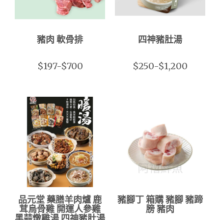
豬肉 軟骨排
四神豬肚湯
$197-$700
$250-$1,200
品元堂 藥膳羊肉爐 鹿
豬腳丁 箱購 豬腳 豬蹄
茸烏骨雞 開運人參雞
膀 豬肉
黑蒜燉雞湯 四神豬肚湯