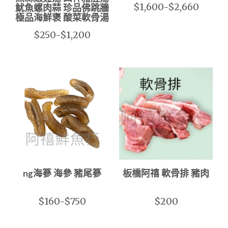
$1,600-$2,660
魷魚螺肉蒜 珍品佛跳牆
極品海鮮褒 酸菜軟骨湯
$250-$1,200
ng海篸 海參 豬尾篸
板橋阿禧 軟骨排 豬肉
$160-$750
$200