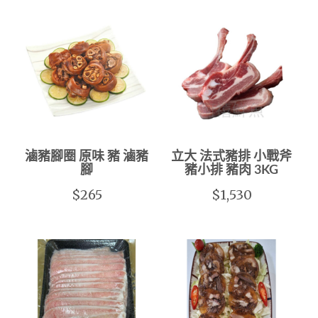
滷豬腳圈 原味 豬 滷豬
立大 法式豬排 小戰斧
腳
豬小排 豬肉 3KG
$265
$1,530