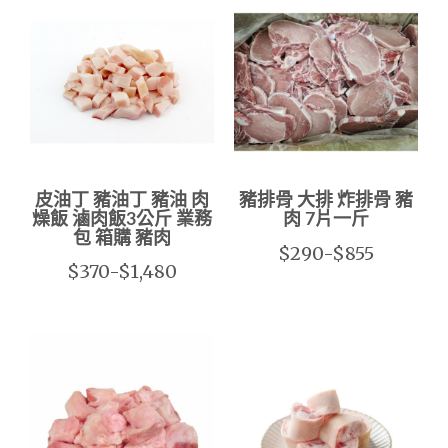
皮油丁 豬油丁 豬油 肉
豬排骨 大排 炸排骨 豬
燥飯 滷肉飯3公斤 業務
肉 7片一斤
包 箱購 豬肉
$290-$855
$370-$1,480