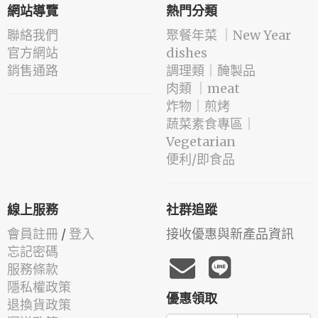
網站導覽
熱門分類
聯絡我們
️聚餐年菜 ｜New Year
官方網站
dishes
銷售通路
️調理類｜醃製品
肉類 ｜meat
️炸物｜煎烤
蔬菜素食專區｜
Vegetarian
便利/即食品
線上服務
社群追蹤
會員註冊
/
登入
接收優惠與新產品資訊
忘記密碼
服務條款
隱私權政策
優惠領取
退換貨政策