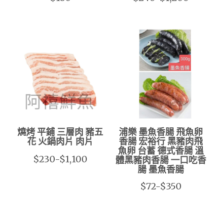
燒烤 平鋪 三層肉 豬五
浦樂 墨魚香腸 飛魚卵
花 火鍋肉片 肉片
香腸 宏裕行 黑豬肉飛
魚卵 台蓄 德式香腸 溫
$230-$1,100
體黑豬肉香腸 一口吃香
腸 墨魚香腸
$72-$350