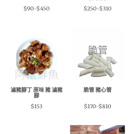
$90-$450
$250-$310
滷豬腳丁 原味 豬 滷豬
脆管 豬心管
腳
$153
$170-$810