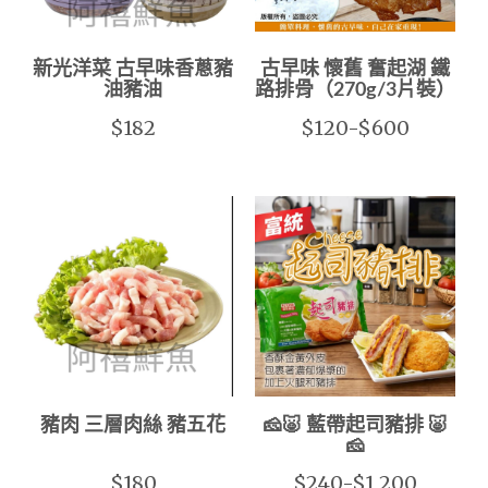
新光洋菜 古早味香蔥豬
古早味 懷舊 奮起湖 鐵
油豬油
路排骨（270g/3片裝）
$182
$120-$600
豬肉 三層肉絲 豬五花
🧀🐷 藍帶起司豬排 🐷
🧀
$180
$240-$1,200