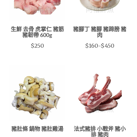
生鮮 去骨 虎掌仁 豬筋
豬腳丁 豬腳 豬蹄膀 豬
豬韌帶 600g
肉
$250
$160-$450
豬肚條 鍋物 豬肚雞湯
法式豬排 小戰斧 豬小
排 豬肉