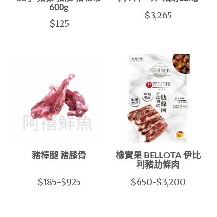
600g
$3,265
$125
豬棒腿 豬膝骨
橡實果 BELLOTA 伊比
利豬肋條肉
$185-$925
$650-$3,200