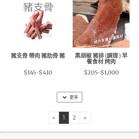
豬支骨 帶肉 豬肋骨 豬
黑胡椒 豬排 (調理 ) 早
餐食材 烤肉
$145-$410
$205-$1,000
更多
«
1
2
»