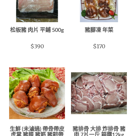
松板豬 肉片 平鋪 500g
豬腳凍 年菜
$390
$170
生鮮 (未滷過) 帶骨帶皮
豬排骨 大排 炸排骨 豬
虎掌 豬膝 豬筋 豬韌帶
肉 7片一斤 箱購12kg