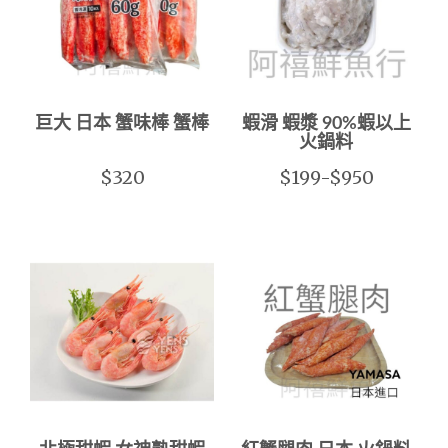
巨大 日本 蟹味棒 蟹棒
蝦滑 蝦漿 90%蝦以上
火鍋料
$320
$199-$950