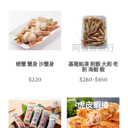
螃蟹 蟹身 沙蟹身
基隆船凍 劍蝦 大劍 老
劍 海蝦 蝦
$220
$280-$650