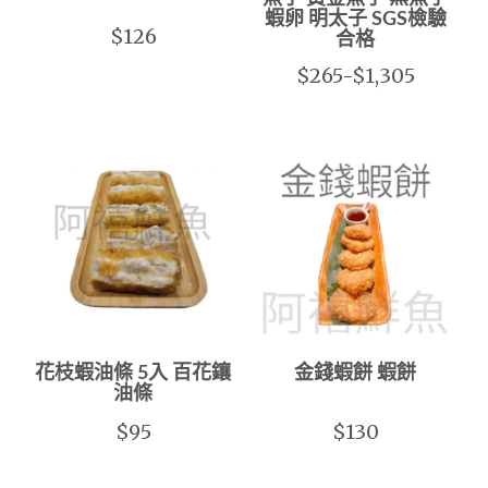
蝦卵 明太子 SGS檢驗
$126
合格
$265-$1,305
花枝蝦油條 5入 百花鑲
金錢蝦餅 蝦餅
油條
$95
$130