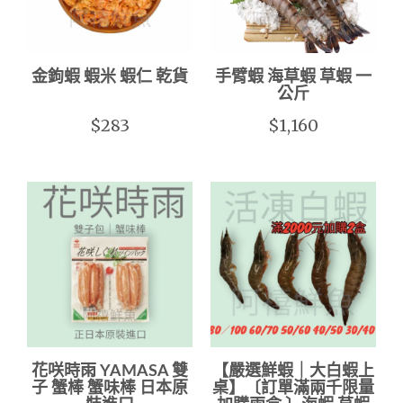
金鉤蝦 蝦米 蝦仁 乾貨
手臂蝦 海草蝦 草蝦 一
公斤
$283
$1,160
花咲時雨 YAMASA 雙
【嚴選鮮蝦｜大白蝦上
子 蟹棒 蟹味棒 日本原
桌】〔訂單滿兩千限量