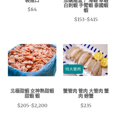
裝進口
加購兩盒 〕海蝦 草蝦
白刺蝦 手臂蝦 泰國蝦
$84
蝦
$153-$415
北極甜蝦 女神熟甜蝦
蟹管肉 管肉 大管肉 蟹
甜蝦 蝦
肉 螃蟹
$205-$2,200
$235